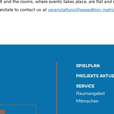
lt and the rooms, where events takes place, are flat and
hesitate to contact us at
veranstaltung@expedition-metro
SPIELPLAN
PROJEKTE AKTUE
SERVICE
Raumangebot
Mitmachen
en