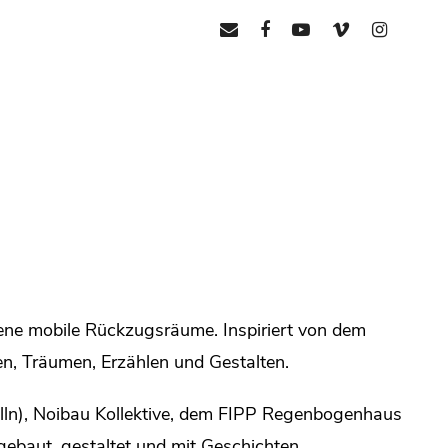
mail
facebook
youtube
vimeo
instagr
ene mobile Rückzugsräume. Inspiriert von dem
en, Träumen, Erzählen und Gestalten.
ln), Noibau Kollektive, dem FIPP Regenbogenhaus
ebaut, gestaltet und mit Geschichten,