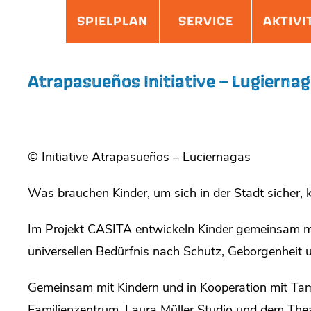
Skip
Site
SPIELPLAN
SERVICE
AKTIVI
to
Overlay
content
Atrapasueños Initiative – Lugierna
© Initiative Atrapasueños – Luciernagas
Was brauchen Kinder, um sich in der Stadt sicher, 
Im Projekt CASITA entwickeln Kinder gemeinsam mi
universellen Bedürfnis nach Schutz, Geborgenheit u
Gemeinsam mit Kindern und in Kooperation mit Ta
Familienzentrum, Laura Müller Studio und dem Thea