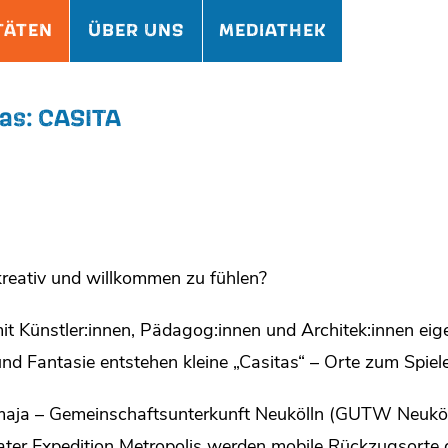
TÄTEN
ÜBER UNS
MEDIATHEK
gas: CASITA
kreativ und willkommen zu fühlen?
t Künstler:innen, Pädagog:innen und Architek:innen eig
nd Fantasie entstehen kleine „Casitas“ – Orte zum Spiel
maja – Gemeinschaftsunterkunft Neukölln (GUTW Neuköl
ter Expedition Metropolis werden mobile Rückzugsorte g