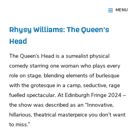
Skip
Site
MENU
to
Overlay
content
Rhysy Williams: The Queen’s
Head
The Queen’s Head is a surrealist physical
comedy starring one woman who plays every
role on stage. blending elements of burlesque
with the grotesque in a camp, seductive, rage
fuelled spectacular. At Edinburgh Fringe 2024 –
the show was described as an “Innovative,
hillarious, theatrical masterpeice you don’t want
to miss.”