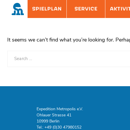
Skip
Site
SPIELPLAN
SERVICE
AKTIVI
to
Overlay
content
It seems we can’t find what you’re looking for. Perha
Search
for:
Expedition Metropolis e.V.
Ohlauer Strasse 41
10999 Berlin
Tel.: +49 (0)30 47980152