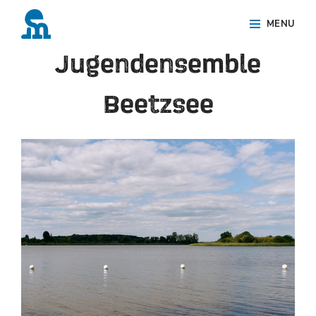
Skip
Site
Schlagwort:
MENU
to
Overlay
Jugendensemble
content
Beetzsee