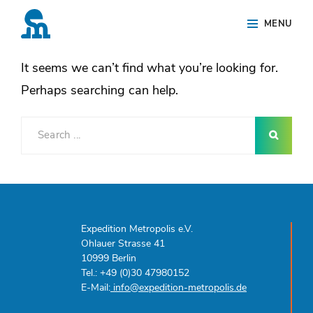
Skip
Site
Nothing Found
MENU
to
Overlay
content
It seems we can’t find what you’re looking for.
Perhaps searching can help.
Search
for:
Expedition Metropolis e.V.
Ohlauer Strasse 41
10999 Berlin
Tel.: +49 (0)30 47980152
E-Mail:
info@expedition-metropolis.de