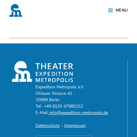
Skip
Site
MENU
to
Overlay
content
Expedition Metropolis e.V.
Ohlauer Strasse 41
10999 Berlin
Tel.: +49 (0)30 47980152
E-Mail:
info@expedition-metropolis.de
Datenschutz
–
Impressum