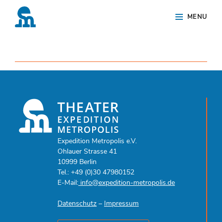
Skip
Site
MENU
to
Overlay
content
Expedition Metropolis e.V.
Ohlauer Strasse 41
10999 Berlin
Tel.: +49 (0)30 47980152
E-Mail:
info@expedition-metropolis.de
Datenschutz
–
Impressum