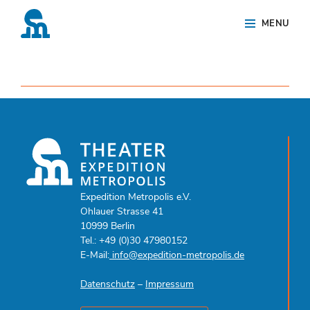
Skip
Site
MENU
to
Overlay
content
Expedition Metropolis e.V.
Ohlauer Strasse 41
10999 Berlin
Tel.: +49 (0)30 47980152
E-Mail:
info@expedition-metropolis.de
Datenschutz
–
Impressum