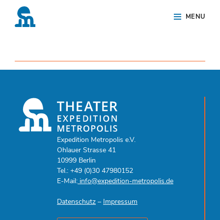
Skip
Site
MENU
to
Overlay
content
Expedition Metropolis e.V.
Ohlauer Strasse 41
10999 Berlin
Tel.: +49 (0)30 47980152
E-Mail:
info@expedition-metropolis.de
Datenschutz
–
Impressum