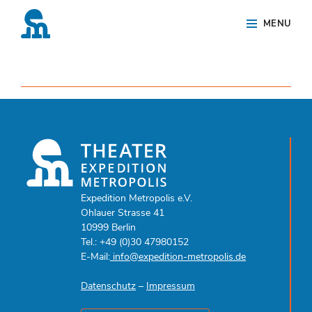
Skip
Site
MENU
to
Overlay
content
Expedition Metropolis e.V.
Ohlauer Strasse 41
10999 Berlin
Tel.: +49 (0)30 47980152
E-Mail:
info@expedition-metropolis.de
Datenschutz
–
Impressum