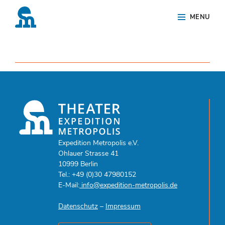
Skip
Site
MENU
to
Overlay
content
Expedition Metropolis e.V.
Ohlauer Strasse 41
10999 Berlin
Tel.: +49 (0)30 47980152
E-Mail:
info@expedition-metropolis.de
Datenschutz
–
Impressum