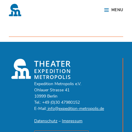
Skip
Site
MENU
to
Overlay
content
Expedition Metropolis e.V.
Ohlauer Strasse 41
10999 Berlin
Tel.: +49 (0)30 47980152
E-Mail:
info@expedition-metropolis.de
Datenschutz
–
Impressum