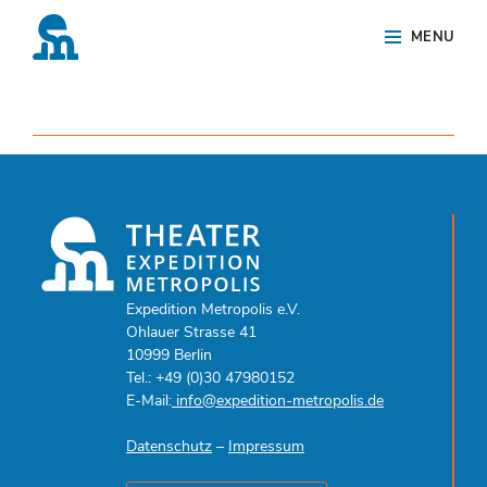
Skip
Site
MENU
to
Overlay
content
Expedition Metropolis e.V.
Ohlauer Strasse 41
10999 Berlin
Tel.: +49 (0)30 47980152
E-Mail:
info@expedition-metropolis.de
Datenschutz
–
Impressum