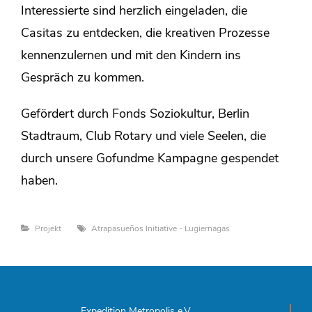
Interessierte sind herzlich eingeladen, die
Casitas zu entdecken, die kreativen Prozesse
kennenzulernen und mit den Kindern ins
Gespräch zu kommen.
Gefördert durch Fonds Soziokultur, Berlin
Stadtraum, Club Rotary und viele Seelen, die
durch unsere Gofundme Kampagne gespendet
haben.
Categories
Tags
Projekt
Atrapasueños Initiative - Lugiernagas
Expedition Metropolis e.V.