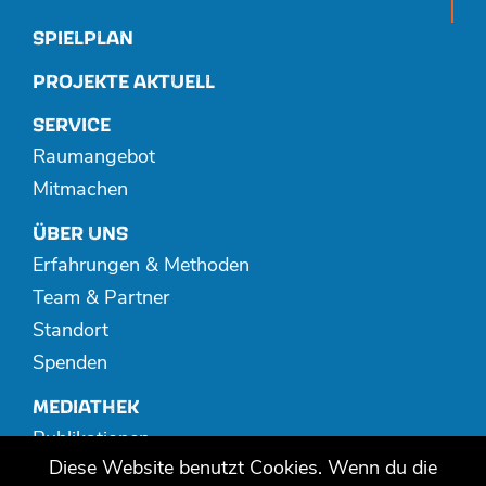
SPIELPLAN
PROJEKTE AKTUELL
SERVICE
Raumangebot
Mitmachen
ÜBER UNS
Erfahrungen & Methoden
Team & Partner
Standort
Spenden
MEDIATHEK
Publikationen
Diese Website benutzt Cookies. Wenn du die
Video + Audio