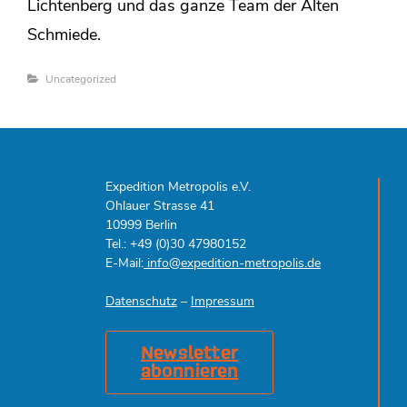
Lichtenberg und das ganze Team der Alten
Schmiede.
Categories
Uncategorized
Expedition Metropolis e.V.
Ohlauer Strasse 41
10999 Berlin
Tel.: +49 (0)30 47980152
E-Mail:
info@expedition-metropolis.de
Datenschutz
–
Impressum
Newsletter
abonnieren