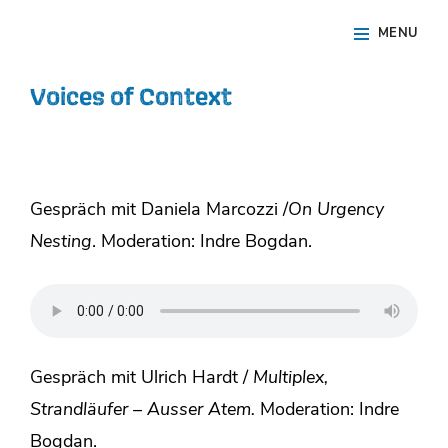
Skip
Site
MENU
to
Overlay
content
Voices of Context
Gespräch mit Daniela Marcozzi /
On Urgency
Nesting
. Moderation: Indre Bogdan.
Gespräch mit Ulrich Hardt /
Multiplex,
Strandläufer – Ausser Atem.
Moderation: Indre
Bogdan.