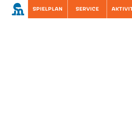
Skip
Site
SPIELPLAN
SERVICE
AKTIVI
to
Overlay
content