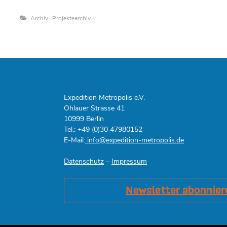
Categories
Archiv
Projektearchiv
Expedition Metropolis e.V.
Ohlauer Strasse 41
10999 Berlin
Tel.: +49 (0)30 47980152
E-Mail:
info@expedition-metropolis.de
Datenschutz
–
Impressum
Newsletter abonnier